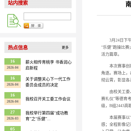
站内搜索
3月24日
热点信息
“乐健”跑操比赛
更多
活力篇章。
16
薪火相传育桃李 书香润心
本次赛事创
2026-04
启新程
角逐。赛场上，
16
关于调整关心下一代工作
彻云霄，彰显各
2026-04
委员会成员的决定
由校关工委
16
赛礼仪”等德育考
我校召开关工委工作会议
2026-04
级，B组2443
27
我校举行第四届“成功教
本届赛事以
2026-03
育”之“乐健”...
感；全程影像记
05