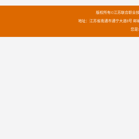
版权所有©江苏联合职业
地址：江苏省南通市通宁大道8号 邮编：226
您是