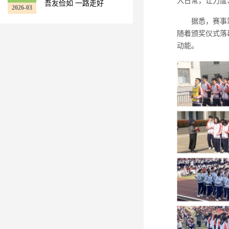
入日常，让力度
吾友俭如 一路走好
2026-03
据悉，赛事
随着颁奖仪式落
动能。